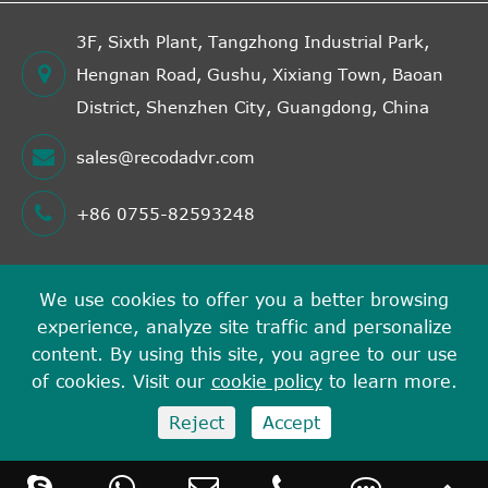
3F, Sixth Plant, Tangzhong Industrial Park,
Hengnan Road, Gushu, Xixiang Town, Baoan
District, Shenzhen City, Guangdong, China
sales@recodadvr.com
+86 0755-82593248
We use cookies to offer you a better browsing
Droit d'auteur©
experience, analyze site traffic and personalize
Shenzhen RECODA Technologies Limited
Tous droits
content. By using this site, you agree to our use
réservés.
of cookies. Visit our
cookie policy
to learn more.
Plan du site
Politique de confidentialité
Reject
Accept